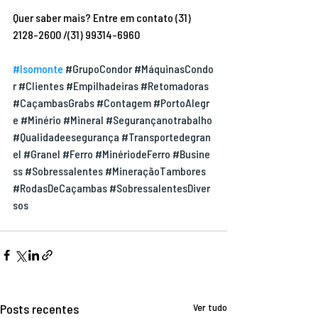
Quer saber mais? Entre em contato (31) 
2128-2600 /(31) 99314-6960
#Isomonte
#GrupoCondor
#MáquinasCondo
r
#Clientes
#Empilhadeiras
#Retomadoras
#CaçambasGrabs
#Contagem
#PortoAlegr
e
#Minério
#Mineral
#Segurançanotrabalho
#Qualidadeesegurança
#Transportedegran
el
#Granel
#Ferro
#MinériodeFerro
#Busine
ss
#Sobressalentes
#MineraçãoTambores
#RodasDeCaçambas
#SobressalentesDiver
sos
Posts recentes
Ver tudo