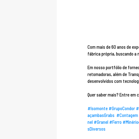
Com mais de 60 anos de expe
fábrica própria, buscando a 
Em nosso portfólio de forne
retomadoras, além de Transp
desenvolvidos com tecnologi
Quer saber mais? Entre em c
#Isomonte
#GrupoCondor
#
açambasGrabs
#Contagem
nel
#Granel
#Ferro
#Minério
sDiversos