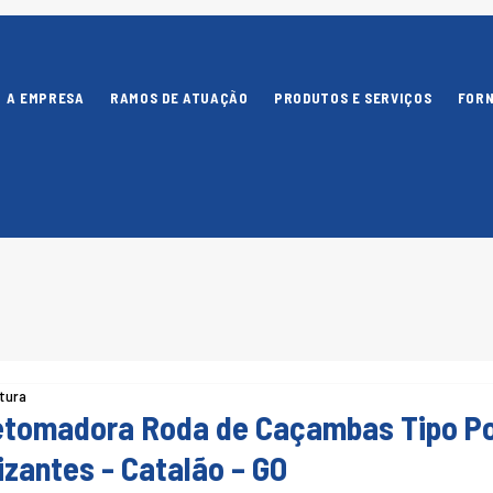
A EMPRESA
RAMOS DE ATUAÇÃO
PRODUTOS E SERVIÇOS
FOR
itura
etomadora Roda de Caçambas Tipo Po
izantes - Catalão – GO