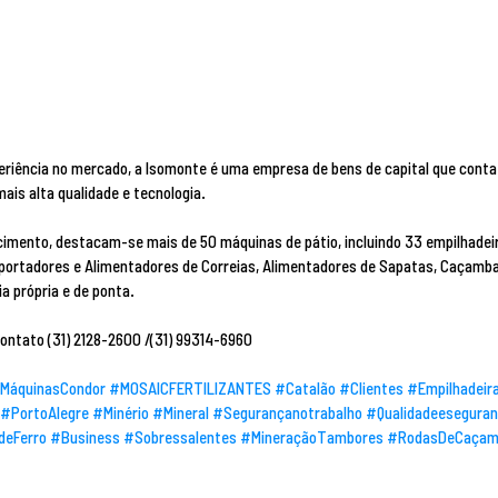
riência no mercado, a Isomonte é uma empresa de bens de capital que conta
mais alta qualidade e tecnologia.
cimento, destacam-se mais de 50 máquinas de pátio, incluindo 33 empilhadeir
ortadores e Alimentadores de Correias, Alimentadores de Sapatas, Caçambas
a própria e de ponta.
ontato (31) 2128-2600 /(31) 99314-6960
MáquinasCondor
#MOSAICFERTILIZANTES
#Catalão
#Clientes
#Empilhadeir
#PortoAlegre
#Minério
#Mineral
#Segurançanotrabalho
#Qualidadeesegura
deFerro
#Business
#Sobressalentes
#MineraçãoTambores
#RodasDeCaçam