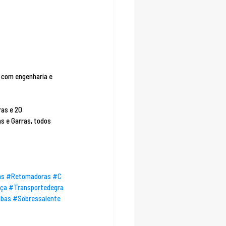
 com engenharia e 
as e 20 
 e Garras, todos 
as
#Retomadoras
#C
nça
#Transportedegra
bas
#Sobressalente