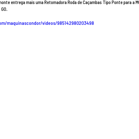
monte entrega mais uma Retomadora Roda de Caçambas Tipo Ponte para a M
FERTILIZANTES de Catalão – GO.	
com/maquinascondor/videos/985142980203498