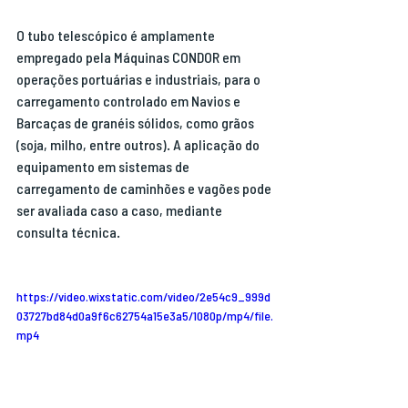
O tubo telescópico é amplamente 
empregado pela Máquinas CONDOR em 
operações portuárias e industriais, para o 
carregamento controlado em Navios e 
Barcaças de granéis sólidos, como grãos 
(soja, milho, entre outros). A aplicação do 
equipamento em sistemas de 
carregamento de caminhões e vagões pode 
ser avaliada caso a caso, mediante 
consulta técnica.
https://video.wixstatic.com/video/2e54c9_999d
03727bd84d0a9f6c62754a15e3a5/1080p/mp4/file.
mp4