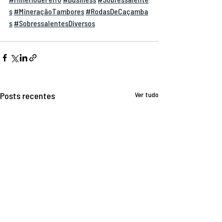
s
#MineraçãoTambores
#RodasDeCaçamba
s
#SobressalentesDiversos
Posts recentes
Ver tudo