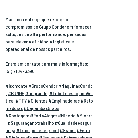
Mais uma entrega que reforça o 
compromisso do Grupo Condor em fornecer 
soluções de alta performance, pensadas 
para elevar a eficiência logística e 
operacional de nossos parceiros.
Entre em contato para mais informações: 
(51) 2104-3396
#Isomonte
#GrupoCondor
#MáquinasCondo
r
#BUNGE
#riogrande
#TuboTelescópicoVer
tical
#TTV
#Clientes
#Empilhadeiras
#Reto
madoras
#CaçambasGrabs
#Contagem
#PortoAlegre
#Minério
#Minera
l
#Segurançanotrabalho
#Qualidadeesegur
ança
#Transportedegranel
#Granel
#Ferro
#MinériodeFerro
#Business
#Sobressalente