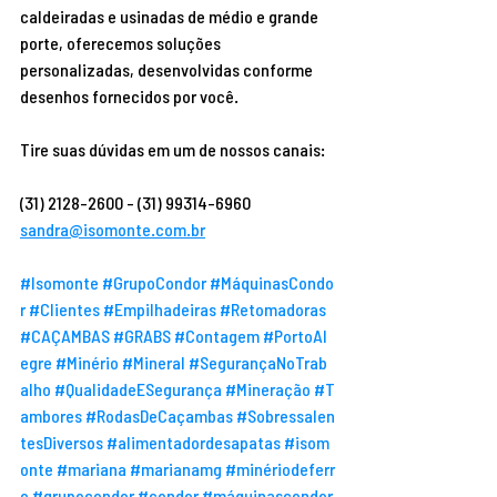
caldeiradas e usinadas de médio e grande 
porte, oferecemos soluções 
personalizadas, desenvolvidas conforme 
desenhos fornecidos por você.
Tire suas dúvidas em um de nossos canais:
(31) 2128-2600 - (31) 99314-6960
sandra@isomonte.com.br
#Isomonte
#GrupoCondor
#MáquinasCondo
r
#Clientes
#Empilhadeiras
#Retomadoras
#CAÇAMBAS
#GRABS
#Contagem
#PortoAl
egre
#Minério
#Mineral
#SegurançaNoTrab
alho
#QualidadeESegurança
#Mineração
#T
ambores
#RodasDeCaçambas
#Sobressalen
tesDiversos
#alimentadordesapatas
#isom
onte
#mariana
#marianamg
#minériodeferr
o
#grupocondor
#condor
#máquinascondor