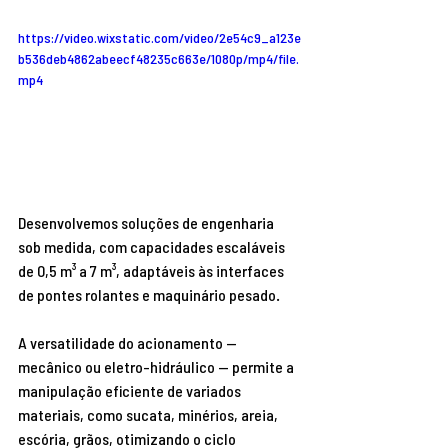
https://video.wixstatic.com/video/2e54c9_a123e
b536deb4862abeecf48235c663e/1080p/mp4/file.
mp4
Desenvolvemos soluções de engenharia 
sob medida, com capacidades escaláveis 
de 0,5 m³ a 7 m³, adaptáveis às interfaces 
de pontes rolantes e maquinário pesado.
A versatilidade do acionamento — 
mecânico ou eletro-hidráulico — permite a 
manipulação eficiente de variados 
materiais, como sucata, minérios, areia, 
escória, grãos, otimizando o ciclo 