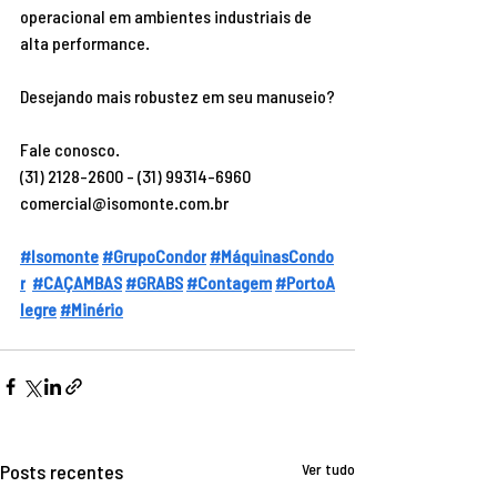
operacional em ambientes industriais de 
alta performance.
Desejando mais robustez em seu manuseio?
Fale conosco.
(31) 2128-2600 - (31) 99314-6960
comercial@isomonte.com.br
#Isomonte
#GrupoCondor
#MáquinasCondo
r
#CAÇAMBAS
#GRABS
#Contagem
#PortoA
legre
#Minério
Posts recentes
Ver tudo