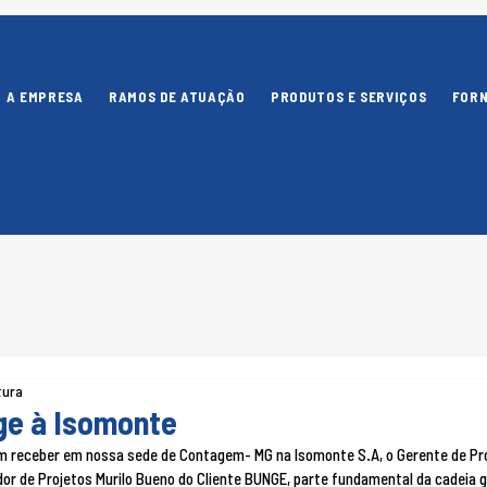
A EMPRESA
RAMOS DE ATUAÇÃO
PRODUTOS E SERVIÇOS
FOR
tura
ge à Isomonte
m receber em nossa sede de Contagem- MG na Isomonte S.A, o Gerente de Pro
or de Projetos Murilo Bueno do Cliente BUNGE, parte fundamental da cadeia g