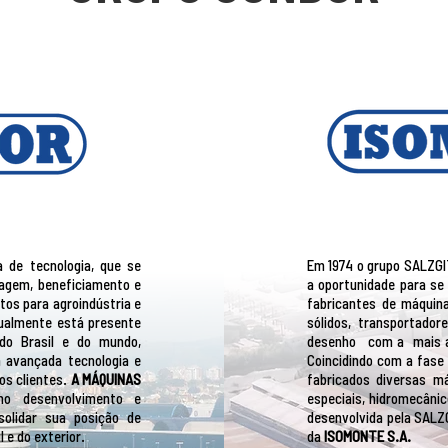
 de tecnologia, que se
Em 1974 o grupo SALZGI
agem, beneficiamento e
a oportunidade para se
os para agroindústria e
fabricantes de máquin
tualmente está presente
sólidos, transportado
do Brasil e do mundo,
desenho com a mais av
 avançada tecnologia e
Coincidindo com a fase
os clientes.
A MÁQUINAS
fabricados diversas m
 desenvolvimento e
especiais, hidromecâni
solidar sua posição de
desenvolvida pela SALZG
 e do exterior.
da
ISOMONTE S.A.