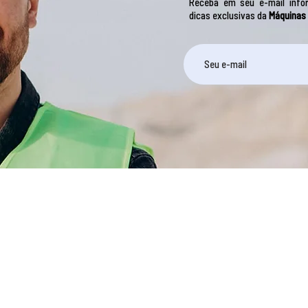
Receba em seu e-mail infor
dicas exclusivas da
Máquinas
O GRUPO CONDOR (Máquinas Condor S.A e Isomonte S.A.)
são empresas geradoras e transformadoras de
tecnologia, que se traduzem em sistemas integrados de
armazenagem, beneficiamento e movimentação de
granéis sólidos, equipamentos para mineração e