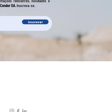
mações relevantes, novidades e
 Condor SA
. Inscreva-se.
Inscrever
AVENIDA DOS ESTADOS, 1383
BAIRRO ANCHIETA - PORTO ALEGRE -RS
(51) 2104-3388
vendas@maquinascondor.com.br