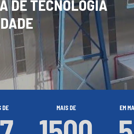
A DE TECNOLOGIA
IDADE
S DE
MAIS DE
EM MA
7
1500
5