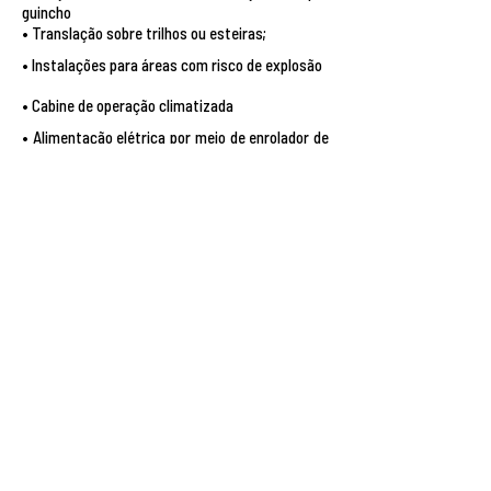
guincho
• Translação sobre trilhos ou esteiras;
• Instalações para áreas com risco de explosão
• Cabine de operação climatizada
• Alimentação elétrica por meio de enrolador de
cabo ou gerador diesel
• Completamente automatizado e monitorado
através de CLP
BAIXE O CATÁLOGO
PRINCIPAIS
CONFIGURAÇÕES
• Regulagem precisa da capacidade de
recuperação com cadência constante