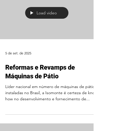
rigorosos de prevenção a acidentes e doenças
ocupacionais, promovemos constantemente
cursos e treinamentos internos para aprimorar as
práticas de segurança e fortalecer a cultura p
Load video
5 de set. de 2025
Reformas e Revamps de
Máquinas de Pátio
Líder nacional em número de máquinas de pátio
instaladas no Brasil, a Isomonte é certeza de know
how no desenvolvimento e fornecimento de...