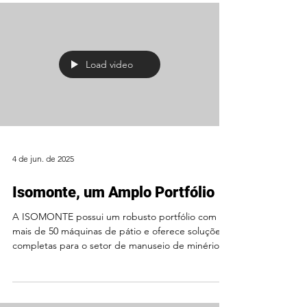
granéis sólidos, como grãos, fertilizantes,...
Load video
4 de jun. de 2025
Isomonte, um Amplo Portfólio
A ISOMONTE possui um robusto portfólio com
mais de 50 máquinas de pátio e oferece soluções
completas para o setor de manuseio de minérios...