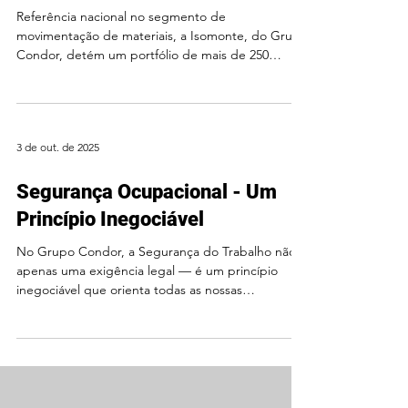
Caçambas
Referência nacional no segmento de
movimentação de materiais, a Isomonte, do Grupo
Condor, detém um portfólio de mais de 250
equipamentos entregues, pautados pela
confiabilidade estrutural e inovação tecnológica.
Desenvolvemos soluções de engenharia sob
medida, com capacidades escaláveis de 0,5 m³ a 7
3 de out. de 2025
m³, adaptáveis às interfaces de pontes rolantes e
maquinário pesado. A versatilidade do
acionamento — mecânico ou eletro-hidráulico —
Segurança Ocupacional - Um
permite a manipulação eficiente de variados
Princípio Inegociável
No Grupo Condor, a Segurança do Trabalho não é
apenas uma exigência legal — é um princípio
inegociável que orienta todas as nossas
operações. Reconhecemos que um ambiente
industrial seguro é indispensável para a
preservação da saúde física e mental de nossos
colaboradores. Além da adoção de padrões