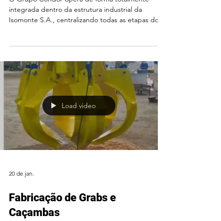
Isomonte
O Grupo Condor opera de forma totalmente
integrada dentro da estrutura industrial da
Isomonte S.A., centralizando todas as etapas do
processo produtivo em um único local. Para
nossos clientes ( Grãos e Mineração), isso significa
trabalhar com um único parceiro, com controle
total do projeto do início ao fim: ✅ Engenharia ✅
Fabricação ✅ Caldeiraria pesada ✅ Usinagem ✅
Controle de qualidade ✅ Gestão integrada de
projetos Tudo isso dentro de uma estrutura fabril
robusta em Conta
Load video
20 de jan.
Fabricação de Grabs e